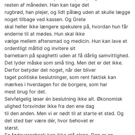
resten af måneden. Han kan tage det
rugbrød, han plejer, og lidt pålæg uden at skulle lægge
noget tilbage ved kassen. Og Grete
skal heller ikke længere spekulere på, hvordan hun får
enderne til at mødes. Hun skal ikke
vælge mellem aftensmad og medicin. Hun kan lave et
ordentligt måltid og invitere sit
barnebarn på spaghetti uden at få dårlig samvittighed.
Det lyder måske som små ting. Men det er det ikke.
Derfor betyder det noget, når der bliver
taget politiske beslutninger, som rent faktisk kan
mærkes i hverdagen for de borgere, som har
mest brug for det.
Selvfølgelig løser én beslutning ikke alt. Økonomisk
ulighed forsvinder ikke fra den ene dag
til den anden. Men vi er nødt til at starte et sted. Og
det sted bør være dér, hvor behovet er
størst.
En fødevarecheck kan ikke stå alene. Den er en