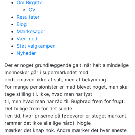
Om Birgitte
CV
Resultater
Blog
Mærkesager
Vær med
Ingen skal blive rige
Støt valgkampen
Nyheder
af det her - men alle
Der er noget grundlæggende galt, når helt almindelige
skal blive mætte
mennesker går i supermarkedet med
ondt i maven, ikke af sult, men af bekymring.
For mange pensionister er mad blevet noget, man skal
tage stilling til. Ikke, hvad man har lyst
til, men hvad man har råd til. Rugbrød frem for frugt.
Det billige frem for det sunde.
I en tid, hvor priserne på fødevarer er steget markant,
rammer det ikke alle lige hårdt. Nogle
mærker det knap nok. Andre mærker det hver eneste