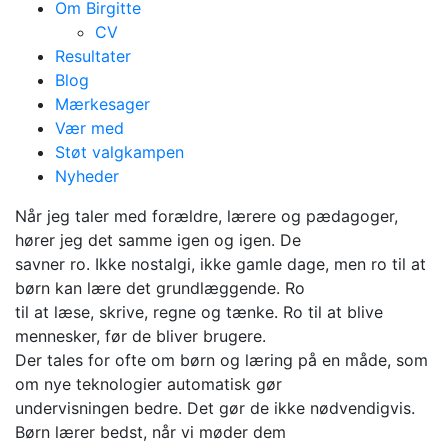
Om Birgitte
CV
Resultater
Blog
Mærkesager
Vær med
Mindre skærm i
Støt valgkampen
Nyheder
skolen, for børnenes
Når jeg taler med forældre, lærere og pædagoger,
skyld
hører jeg det samme igen og igen. De
savner ro. Ikke nostalgi, ikke gamle dage, men ro til at
børn kan lære det grundlæggende. Ro
til at læse, skrive, regne og tænke. Ro til at blive
mennesker, før de bliver brugere.
Der tales for ofte om børn og læring på en måde, som
om nye teknologier automatisk gør
undervisningen bedre. Det gør de ikke nødvendigvis.
Børn lærer bedst, når vi møder dem