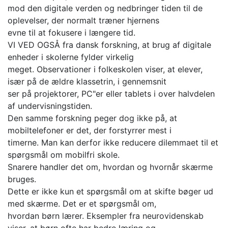
mod den digitale verden og nedbringer tiden til de
oplevelser, der normalt træner hjernens
evne til at fokusere i længere tid.
VI VED OGSÅ fra dansk forskning, at brug af digitale
enheder i skolerne fylder virkelig
meget. Observationer i folkeskolen viser, at elever,
især på de ældre klassetrin, i gennemsnit
ser på projektorer, PC"er eller tablets i over halvdelen
af undervisningstiden.
Den samme forskning peger dog ikke på, at
mobiltelefoner er det, der forstyrrer mest i
timerne. Man kan derfor ikke reducere dilemmaet til et
spørgsmål om mobilfri skole.
Snarere handler det om, hvordan og hvornår skærme
bruges.
Dette er ikke kun et spørgsmål om at skifte bøger ud
med skærme. Det er et spørgsmål om,
hvordan børn lærer. Eksempler fra neurovidenskab
viser, at børn ofte har bedre læring og