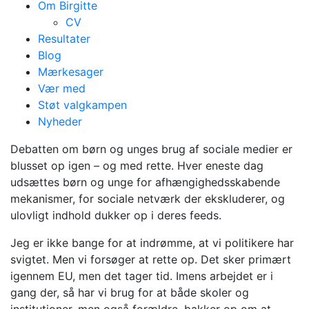
Om Birgitte
CV
Resultater
Blog
Mærkesager
Vær med
Forældre skal have
Støt valgkampen
Nyheder
bedre information
Debatten om børn og unges brug af sociale medier er
om sociale medier
blusset op igen – og med rette. Hver eneste dag
udsættes børn og unge for afhængighedsskabende
mekanismer, for sociale netværk der ekskluderer, og
ulovligt indhold dukker op i deres feeds.
Jeg er ikke bange for at indrømme, at vi politikere har
svigtet. Men vi forsøger at rette op. Det sker primært
igennem EU, men det tager tid. Imens arbejdet er i
gang der, så har vi brug for at både skoler og
institutioner, men også forældre, bakker op om at