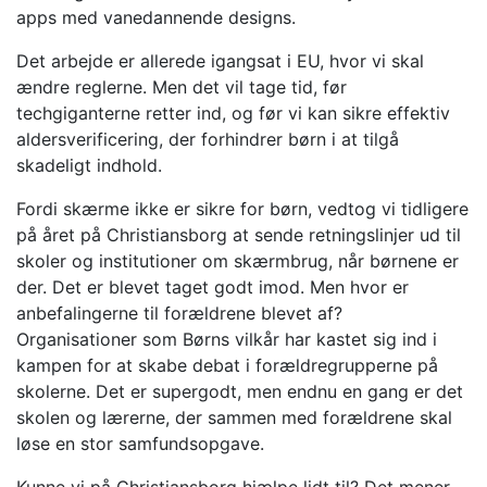
apps med vanedannende designs.
Det arbejde er allerede igangsat i EU, hvor vi skal
ændre reglerne. Men det vil tage tid, før
techgiganterne retter ind, og før vi kan sikre effektiv
aldersverificering, der forhindrer børn i at tilgå
skadeligt indhold.
Fordi skærme ikke er sikre for børn, vedtog vi tidligere
på året på Christiansborg at sende retningslinjer ud til
skoler og institutioner om skærmbrug, når børnene er
der. Det er blevet taget godt imod. Men hvor er
anbefalingerne til forældrene blevet af?
Organisationer som Børns vilkår har kastet sig ind i
kampen for at skabe debat i forældregrupperne på
skolerne. Det er supergodt, men endnu en gang er det
skolen og lærerne, der sammen med forældrene skal
løse en stor samfundsopgave.
Kunne vi på Christiansborg hjælpe lidt til? Det mener