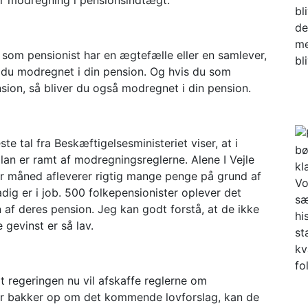
u som pensionist har en ægtefælle eller en samlever,
r du modregnet i din pension. Og hvis du som
nsion, så bliver du også modregnet i din pension.
ste tal fra Beskæftigelsesministeriet viser, at i
an er ramt af modregningsreglerne. Alene I Vejle
r måned afleverer rigtig mange penge på grund af
adig er i job. 500 folkepensionister oplever det
n af deres pension. Jeg kan godt forstå, at de ikke
e gevinst er så lav.
at regeringen nu vil afskaffe reglerne om
ier bakker op om det kommende lovforslag, kan de