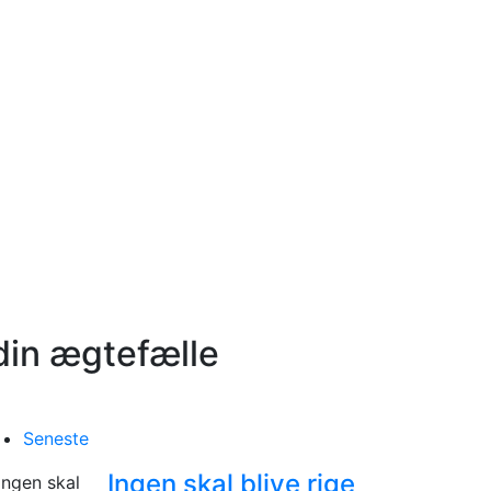
 din ægtefælle
Seneste
Ingen skal blive rige