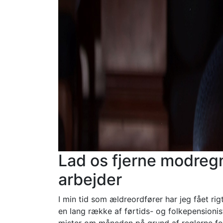
Lad os fjerne modregn
arbejder
I min tid som ældreordfører har jeg fået r
en lang række af førtids- og folkepensioni
mister om måneden på grund af reglerne fo